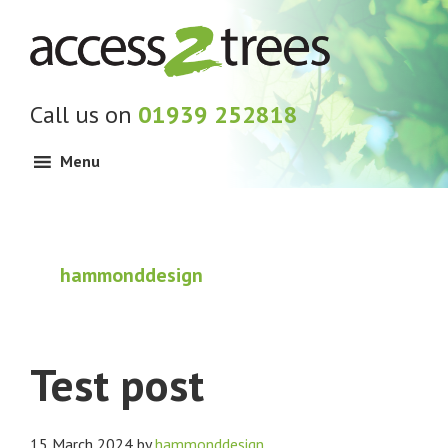
Skip
Skip
Skip
to
to
to
primary
main
footer
navigation
content
Call us on
01939 252818
Menu
hammonddesign
Test post
15 March 2024
by
hammonddesign