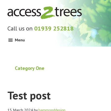
Skip
Skip
Skip
to
to
to
primary
main
footer
navigation
content
Call us on
01939 252818
Menu
Category One
Test post
15 March 2024
by
hammonddesign